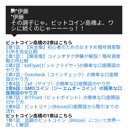
"伊藤
その調子じゃ。ビットコイン高橋よ、ワ
シに続くのじゃーーーっ！！
ビットコイン高橋の2章はこちら
2章1話：【完全版】初心者のためのおすすめ暗号資産取
引所を完全比較
2章1話：【簡易版】コインオタク伊藤が解説！暗号資産
取引所比較
2章2話：bitFlyer(ビットフライヤー)の簡単な口座開設の
やり方
2章3話：Coincheck（コインチェック）の簡単な口座開
設のやり方
2章4話：Zaif（ザイフ）の簡単な口座開設のやり方
2章6話：GMOコイン（ジーエムオーコイン）の簡単な口
座開設のやり方
2章7話：BITPoint（ビットポイント）の簡単な口座開設
のやり方
2章8話：ビットコイン(Bitcoin)口座開設から取引までの
流れ
ビットコイン高橋の1章はこちら
1章1話：話題のビットコイン（Bitcoin）について世界一
詳しく解説