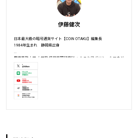
伊藤健次
日本最大級の暗号通貨サイト【COIN OTAKU】編集長

1984年生まれ　静岡県出身

慶應義塾大学 大学院 経営管理研究科 ヘルスケアポリシー＆マネジ
メント集中コース終了

株式会社ソクラテス 代表取締役 / 国内企業暗号資産事業顧問 / 暗
号資産取引所アドバイザー / 暗号資産投資アナリスト / Fintechコ
ンサルタント / 暗号資産非公式アーティスト /YouTuber

テレビ東京WBS出演　テレビ東京モーニングサテライト出演　
NHKおはよう日本出演　BS11 真相解説 仮想通貨NEWS!出演　その
他各メディア取材、出演