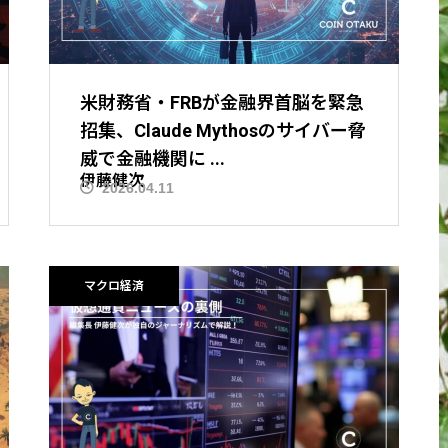
米財務省・FRBが金融界首脳を緊急
招集、Claude Mythosのサイバー脅
威で金融機関に ...
伊藤健次
2026.04.11
ニュース解説
マクロ経済