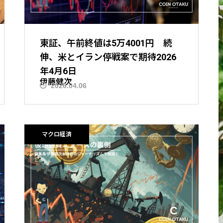
東証、午前終値は5万4001円 続
伸、米とイラン停戦案で期待2026
年4月6日
伊藤健次
2026.04.06
ニュース解説
マクロ経済