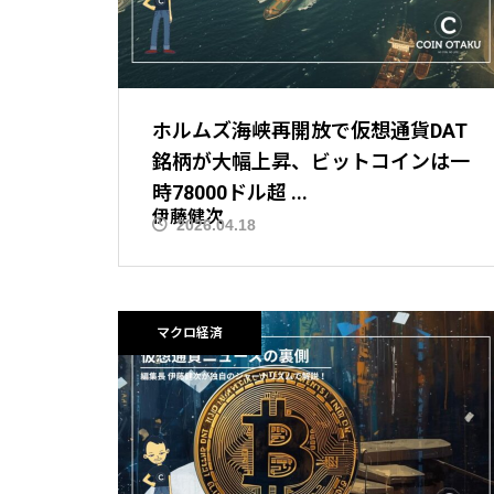
ホルムズ海峡再開放で仮想通貨DAT
銘柄が大幅上昇、ビットコインは一
時78000ドル超 ...
伊藤健次
2026.04.18
ニュース解説
マクロ経済