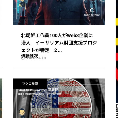
北朝鮮工作員100人がWeb3企業に
潜入 イーサリアム財団支援プロジ
ェクトが特定 2 ...
伊藤健次
2026.04.19
ニュース解説
マクロ経済
2