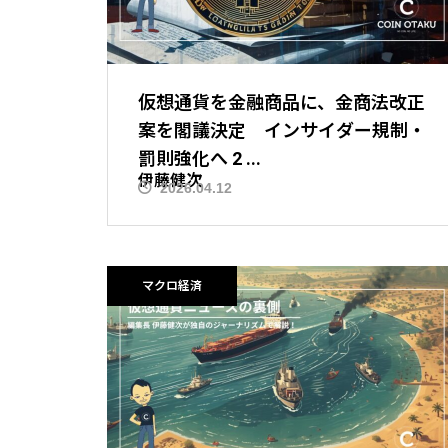
仮想通貨を金融商品に、金商法改正
案を閣議決定 インサイダー規制・
罰則強化へ 2 ...
伊藤健次
2026.04.12
ニュース解説
マクロ経済