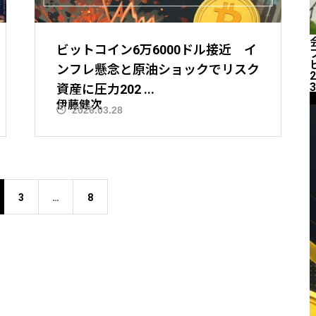
ビットコイン6万6000ドル接近 イ
ンフレ懸念と原油ショックでリスク
2
3
資産に圧力202 ...
伊藤健次
2026.03.28
3
…
8