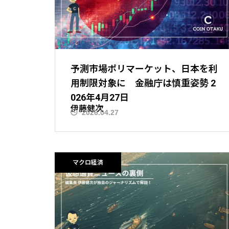
予測市場ポリマーケット、日本を利
用制限対象に 金融庁は慎重姿勢 2
026年4月27日
伊藤健次
2026.04.27
ニュース解説
マクロ経済