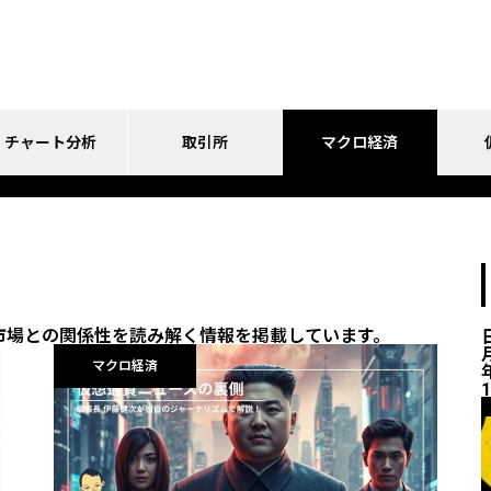
チャート分析
取引所
マクロ経済
マクロ経済
市場との関係性を読み解く情報を掲載しています。
ニュース解説
マクロ経済
1