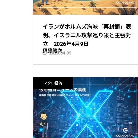
イランがホルムズ海峡「再封鎖」表
明、イスラエル攻撃巡り米と主張対
立 2026年4月9日
伊藤健次
2026.04.09
ニュース解説
マクロ経済