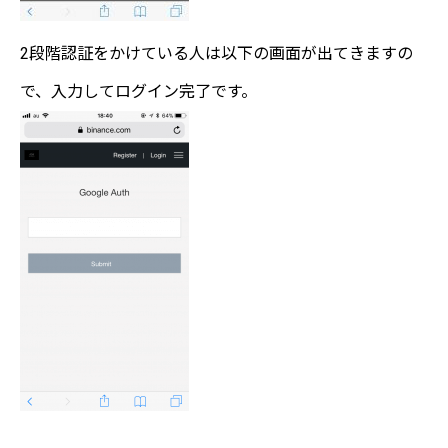
2段階認証をかけている人は以下の画面が出てきますの
で、入力してログイン完了です。
Binance 公式サイト
"登録はこちら"