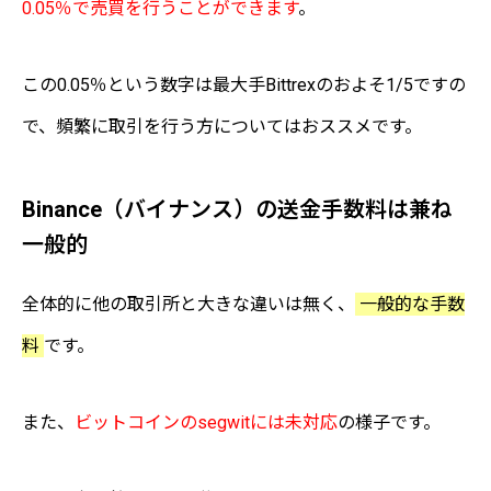
0.05％で売買を行うことができます
。
この0.05％という数字は最大手Bittrexのおよそ1/5ですの
で、頻繁に取引を行う方についてはおススメです。
Binance（バイナンス）の送金手数料は兼ね
一般的
全体的に他の取引所と大きな違いは無く、
一般的な手数
料
です。
また、
ビットコインのsegwitには未対応
の様子です。