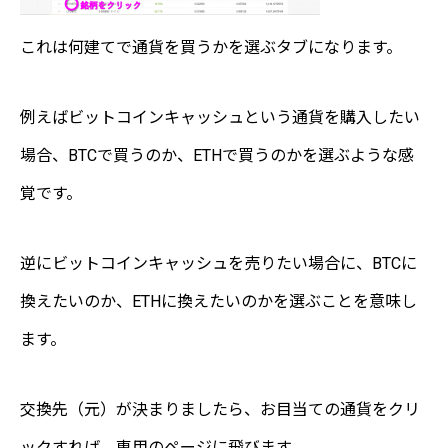
これは何建てで通貨を買うかを選ぶタブになります。
例えばビットコインキャッシュという通貨を購入したい
場合、BTCで買うのか、ETHで買うのかを選ぶような感
覚です。
逆にビットコインキャッシュを売りたい場合に、BTCに
換えたいのか、ETHに換えたいのかを選ぶことを意味し
ます。
交換先（元）が決まりましたら、お目当ての通貨をクリ
ックすれば、専用のページに飛びます。