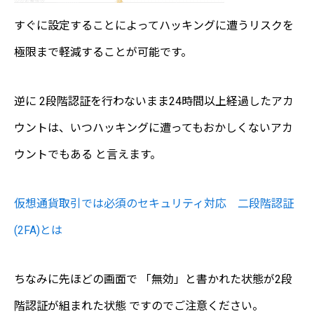
すぐに設定することによってハッキングに遭うリスクを
極限まで軽減することが可能です。
逆に 2段階認証を行わないまま24時間以上経過したアカ
ウントは、いつハッキングに遭ってもおかしくないアカ
ウントでもある と言えます。
仮想通貨取引では必須のセキュリティ対応 二段階認証
(2FA)とは
ちなみに先ほどの画面で
「無効」と書かれた状態が2段
階認証が組まれた状態
ですのでご注意ください。