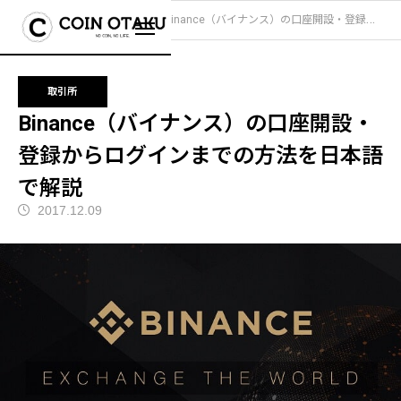
ブログ
取引所
Binance（バイナンス）の口座開設・登録からログインまでの方法を日本語で解説
取引所
Binance（バイナンス）の口座開設・
登録からログインまでの方法を日本語
で解説
2017.12.09