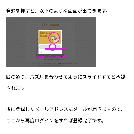
登録を押すと、以下のような画面が出てきます。
図の通り、パズルを合わせるようにスライドすると承認
されます。
後に登録したメールアドレスにメールが届きますので、
ここから再度ログインをすれば登録完了です。