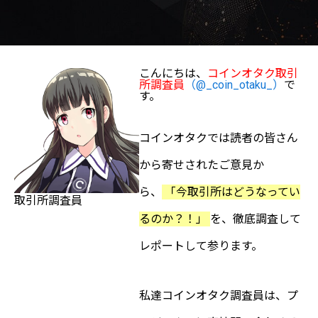
こんにちは、
コインオタク取引
所調査員
（@_coin_otaku_）
で
す。
コインオタクでは読者の皆さん
から寄せされたご意見か
ら、
「今取引所はどうなってい
取引所調査員
るのか？！」
を、徹底調査して
レポートして参ります。
私達コインオタク調査員は、プ