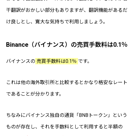
干翻訳がおかしい部分もありますが、翻訳機能があるだ
け良しとし、寛大な気持ちで利用しましょう。
Binance（バイナンス）の売買手数料は0.1％
バイナンスの
売買手数料は0.1％
です。
これは他の海外取引所と比較するとかなり格安なレート
であることが分かります。
ちなみにバイナンス独自の通貨「BNBトークン」という
ものが存在し、それを手数料として利用すると半額の