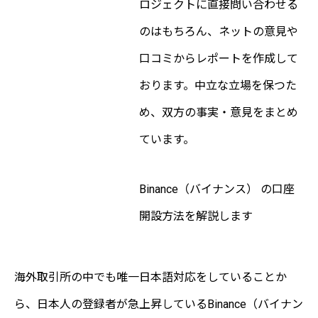
ロジェクトに直接問い合わせる
のはもちろん、ネットの意見や
口コミからレポートを作成して
おります。中立な立場を保つた
め、双方の事実・意見をまとめ
ています。
Binance（バイナンス）
の口座
開設方法を解説します
海外取引所の中でも唯一日本語対応をしていることか
ら、日本人の登録者が急上昇しているBinance（バイナン