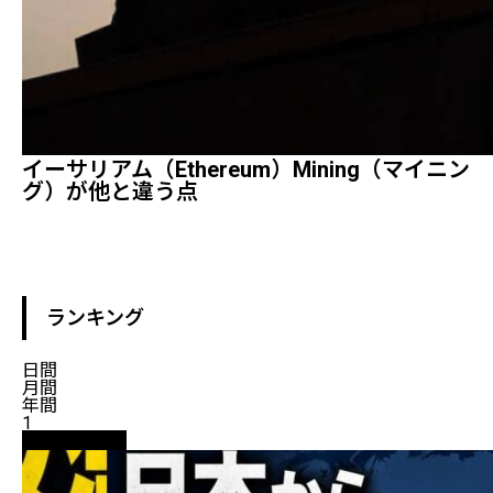
イーサリアム（Ethereum）mining（マイニン
グ）が他と違う点
ランキング
日間
月間
年間
1
ニュース解説