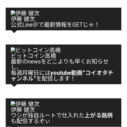
伊藤 健次
公式Line＠で最新情報をGETじゃ！
ビットコイン高橋
最新のnewsをどこよりも早くお知らせ
し、
毎週月曜日には
youtube動画”コイオタチ
ャンネル”
を配信します！
伊藤 健次
ワシが独自ルートで仕入れた
上がる銘柄
も配信するぞぃ