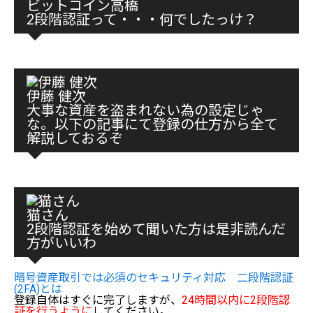
ビットコイン高橋
2段階認証って・・・何でしたっけ？
伊藤 健次
大事な資産を盗まれない為の設定じゃ
な。以下の記事にて登録の仕方から全て
解説しておるぞ
猫さん
2段階認証を始めて聞いた方は是非読んだ
方がいいわ
暗号資産取引では必須のセキュリティ対応 二段階認証
(2FA)とは
登録自体はすぐに完了しますが、
24時間以内に2段階認
証を行うように
してください。