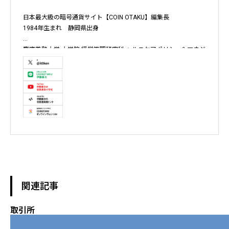
日本最大級の暗号通貨サイト【COIN OTAKU】編集長

1984年生まれ　静岡県出身

慶應義塾大学 大学院 経営管理研究科 ヘルスケアポリシー＆マネジ
メント集中コース終了

株式会社ソクラテス 代表取締役 / 国内企業暗号資産事業顧問 / 暗
号資産取引所アドバイザー / 暗号資産投資アナリスト / Fintechコ
ンサルタント / 暗号資産非公式アーティスト /YouTuber

テレビ東京WBS出演　テレビ東京モーニングサテライト出演　
NHKおはよう日本出演　BS11 真相解説 仮想通貨NEWS!出演　その
他各メディア取材、出演
関連記事
取引所