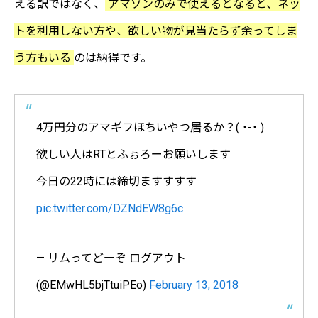
える訳ではなく、
アマゾンのみで使えるとなると、ネッ
トを利用しない方や、欲しい物が見当たらず余ってしま
う方もいる
のは納得です。
4万円分のアマギフほちいやつ居るか？( ˙-˙ )
欲しい人はRTとふぉろーお願いします
今日の22時には締切ますすすす
pic.twitter.com/DZNdEW8g6c
— リムってどーぞ ログアウト
(@EMwHL5bjTtuiPEo)
February 13, 2018