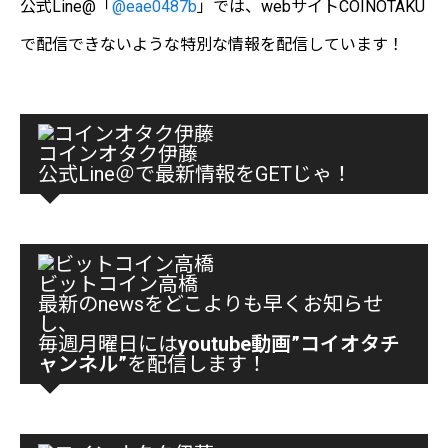
公式Line@「
@eae0487b
」では、webサイトCOINOTAKU
で配信できないような特別な情報を配信しています！
コインオタク伊藤
公式Line＠で最新情報をGETじゃ！
ビットコイン高橋
最新のnewsをどこよりも早くお知らせ
し、
毎週月曜日には
youtube動画”コイオタチ
ャンネル”
を配信します！