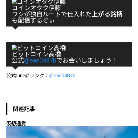
コインオタク伊藤
ワシが独自ルートで仕入れた
上がる銘柄
も配信するぞぃ
ビットコイン高橋
公式
@eae0487b
でお会いしましょう！
公式Line@リンク：
@eae0487b
関連記事
仮想通貨