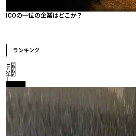
ICOの一位の企業はどこか？
ランキング
日間
月間
年間
1
仮想通貨