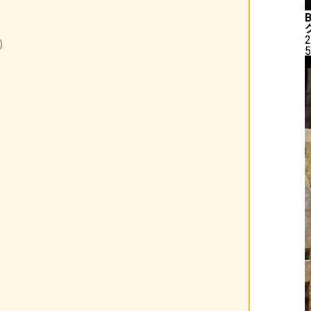
2
）
5