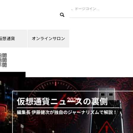
B）、ユーエスディーコイン（USDC）、ドージコイン（DOGE）
仮想通貨
オンラインサロン
ランキング
日間
月間
年間
ニュース解説