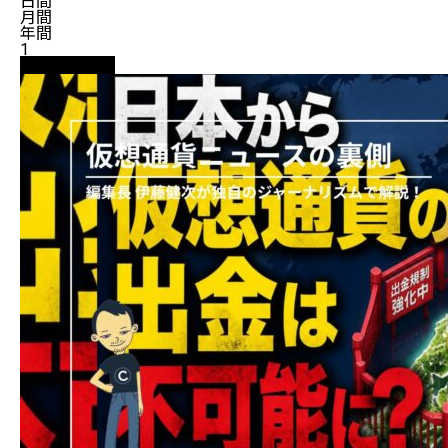
日間
月間
年間
1
ニュース解説