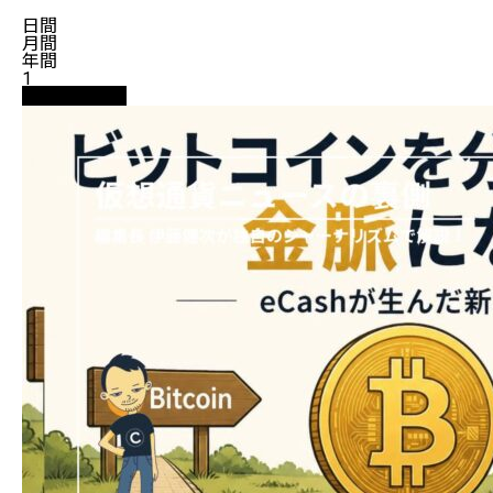
日間
月間
年間
1
ニュース解説