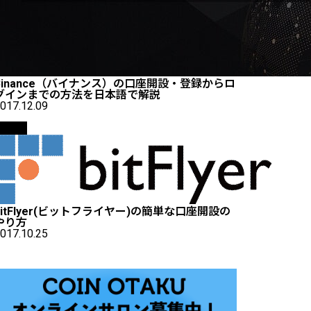
Binance（バイナンス）の口座開設・登録からロ
グインまでの方法を日本語で解説
017.12.09
取引所
bitFlyer(ビットフライヤー)の簡単な口座開設の
やり方
017.10.25