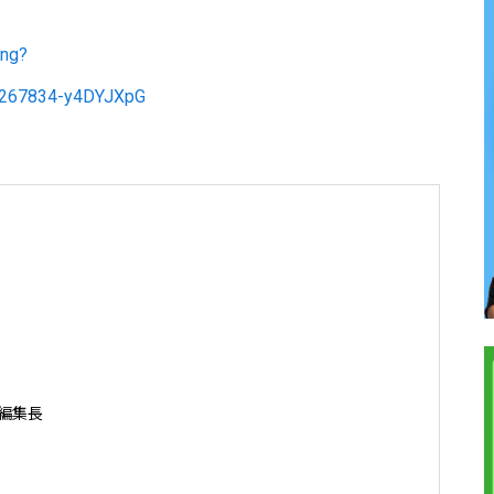
ing?
3267834-y4DYJXpG
編集長
