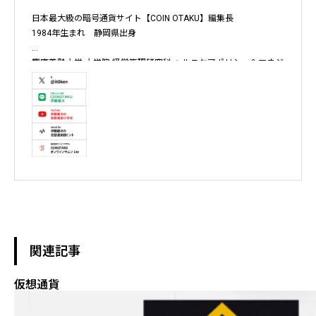
日本最大級の暗号通貨サイト【COIN OTAKU】編集長

1984年生まれ　静岡県出身

慶應義塾大学 大学院 経営管理研究科 ヘルスケアポリシー＆マネジ
メント集中コース終了

株式会社ソクラテス 代表取締役 / 国内企業暗号資産事業顧問 / 暗
号資産取引所アドバイザー / 暗号資産投資アナリスト / Fintechコ
ンサルタント / 暗号資産非公式アーティスト /YouTuber

テレビ東京WBS出演　テレビ東京モーニングサテライト出演　
NHKおはよう日本出演　BS11 真相解説 仮想通貨NEWS!出演　その
他各メディア取材、出演
関連記事
仮想通貨