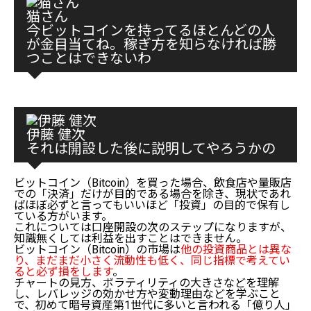
猫さん
今ビットコインを持ってるほとんどの人
が金目当てね。稼ぎ方を知らなければ勝
つことはできないわ
伊藤 健次
それは開設した後に説明してやろうかの
ビットコイン（Bitcoin）を買った場合、飲食店や量販店
での「決済」だけが目的である場合を除き、現状であれ
ばほぼ必ずと言ってもいいほど「投資」の目的で保有し
ている方がいます。
これについては口座開設の次のステップになりますが、
知識無くしては利益を出すことはできません。
ビットコイン（Bitcoin）の市場は
他の投資商品とは異な
り、まだまだ小さく流動性も低く、同じ指標で考えてい
ると必ず損をします
。
チャートの見方、ボラティリティの大きさなどを理解
し、レバレッジの効かせ方や変動理由などを学ぶこと
で、初めて暗号資産第1世代に多いと言われる「億り人」