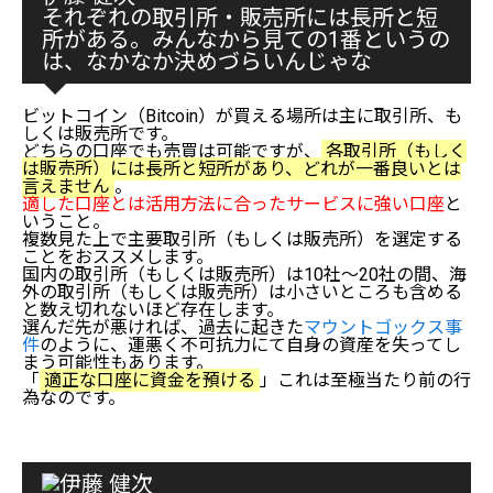
それぞれの取引所・販売所には長所と短
所がある。みんなから見ての1番というの
は、なかなか決めづらいんじゃな
ビットコイン（Bitcoin）が買える場所は主に取引所、も
しくは販売所です。
どちらの口座でも売買は可能ですが、
各取引所（もしく
は販売所）には長所と短所があり、どれが一番良いとは
言えません
。
適した口座とは活用方法に合ったサービスに強い口座
と
いうこと。
複数見た上で主要取引所（もしくは販売所）を選定する
ことをおススメします。
国内の取引所（もしくは販売所）は10社～20社の間、海
外の取引所（もしくは販売所）は小さいところも含める
と数え切れないほど存在します。
選んだ先が悪ければ、過去に起きた
マウントゴックス事
件
のように、運悪く不可抗力にて自身の資産を失ってし
まう可能性もあります。
「
適正な口座に資金を預ける
」これは至極当たり前の行
為なのです。