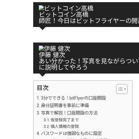
ビットコイン高橋
師匠！今日はビットフライヤーの開
伊藤 健次
あい分かった！写真を見ながらつい
に説明してやろう
目次
3分でできる！bitFlyerの口座開設
身分証明書を事前に準備
写真で解説！口座開設の方法
仮登録完了まで
個人情報の登録
パスワードは強固なものに設定