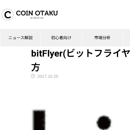
ブログ
取引所
bitFlyer(ビットフラ
ニュース解説
初心者向け
市場分析
取引所
bitFlyer(ビットフ
方
2017.10.25