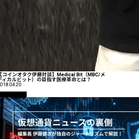
【コインオタク伊藤対談】Medical Bit（MBC/メ
ディカルビット）の目指す医療革命とは？
018.04.20
ニュース解説