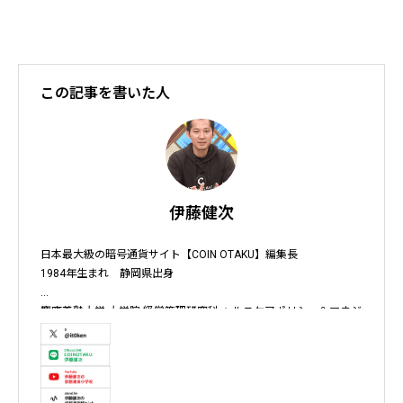
この記事を書いた人
伊藤健次
日本最大級の暗号通貨サイト【COIN OTAKU】編集長

1984年生まれ　静岡県出身

慶應義塾大学 大学院 経営管理研究科 ヘルスケアポリシー＆マネジ
メント集中コース終了

株式会社ソクラテス 代表取締役 / 国内企業暗号資産事業顧問 / 暗
号資産取引所アドバイザー / 暗号資産投資アナリスト / Fintechコ
ンサルタント / 暗号資産非公式アーティスト /YouTuber
