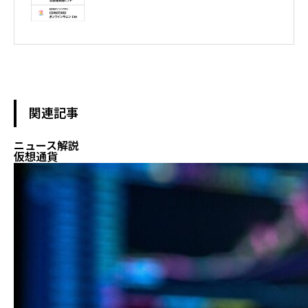
テレビ東京WBS出演　テレビ東京モーニングサテライト出演　
NHKおはよう日本出演　BS11 真相解説 仮想通貨NEWS!出演　その
他各メディア取材、出演
関連記事
ニュース解説
仮想通貨