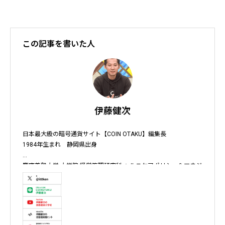
この記事を書いた人
伊藤健次
日本最大級の暗号通貨サイト【COIN OTAKU】編集長

1984年生まれ　静岡県出身

慶應義塾大学 大学院 経営管理研究科 ヘルスケアポリシー＆マネジ
メント集中コース終了

株式会社ソクラテス 代表取締役 / 国内企業暗号資産事業顧問 / 暗
号資産取引所アドバイザー / 暗号資産投資アナリスト / Fintechコ
ンサルタント / 暗号資産非公式アーティスト /YouTuber
