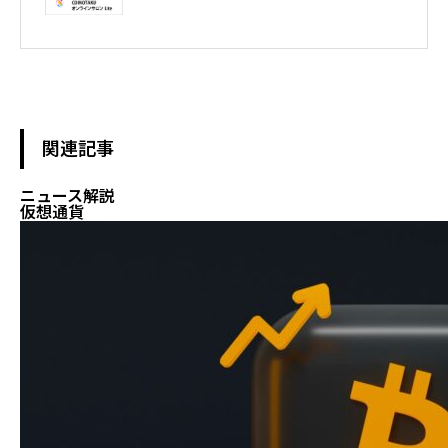
テレビ東京WBS出演　テレビ東京モーニングサテライト出演　
NHKおはよう日本出演　BS11 真相解説 仮想通貨NEWS!出演　その
他各メディア取材、出演
関連記事
ニュース解説
仮想通貨