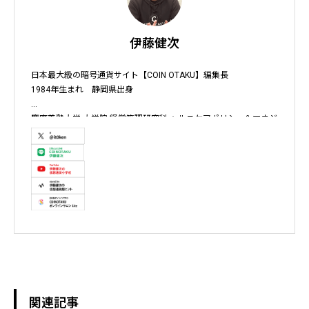
伊藤健次
日本最大級の暗号通貨サイト【COIN OTAKU】編集長

1984年生まれ　静岡県出身

慶應義塾大学 大学院 経営管理研究科 ヘルスケアポリシー＆マネジ
メント集中コース終了

株式会社ソクラテス 代表取締役 / 国内企業暗号資産事業顧問 / 暗
号資産取引所アドバイザー / 暗号資産投資アナリスト / Fintechコ
ンサルタント / 暗号資産非公式アーティスト /YouTuber

テレビ東京WBS出演　テレビ東京モーニングサテライト出演　
NHKおはよう日本出演　BS11 真相解説 仮想通貨NEWS!出演　その
他各メディア取材、出演
関連記事