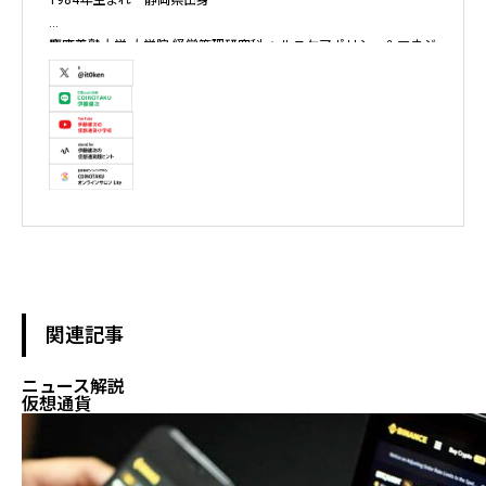
慶應義塾大学 大学院 経営管理研究科 ヘルスケアポリシー＆マネジ
メント集中コース終了

株式会社ソクラテス 代表取締役 / 国内企業暗号資産事業顧問 / 暗
号資産取引所アドバイザー / 暗号資産投資アナリスト / Fintechコ
ンサルタント / 暗号資産非公式アーティスト /YouTuber

テレビ東京WBS出演　テレビ東京モーニングサテライト出演　
NHKおはよう日本出演　BS11 真相解説 仮想通貨NEWS!出演　その
他各メディア取材、出演
関連記事
ニュース解説
仮想通貨