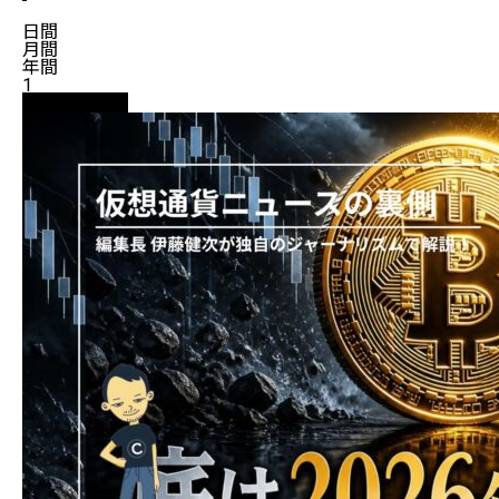
日間
月間
年間
1
ニュース解説