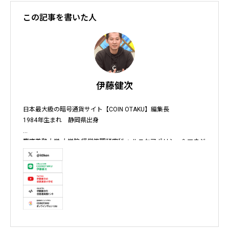
この記事を書いた人
伊藤健次
日本最大級の暗号通貨サイト【COIN OTAKU】編集長

1984年生まれ　静岡県出身

慶應義塾大学 大学院 経営管理研究科 ヘルスケアポリシー＆マネジ
メント集中コース終了

株式会社ソクラテス 代表取締役 / 国内企業暗号資産事業顧問 / 暗
号資産取引所アドバイザー / 暗号資産投資アナリスト / Fintechコ
ンサルタント / 暗号資産非公式アーティスト /YouTuber

テレビ東京WBS出演　テレビ東京モーニングサテライト出演　
NHKおはよう日本出演　BS11 真相解説 仮想通貨NEWS!出演　その
他各メディア取材、出演