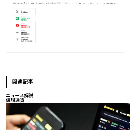
慶應義塾大学 大学院 経営管理研究科 ヘルスケアポリシー＆マネジ
メント集中コース終了

株式会社ソクラテス 代表取締役 / 国内企業暗号資産事業顧問 / 暗
号資産取引所アドバイザー / 暗号資産投資アナリスト / Fintechコ
ンサルタント / 暗号資産非公式アーティスト /YouTuber

テレビ東京WBS出演　テレビ東京モーニングサテライト出演　
NHKおはよう日本出演　BS11 真相解説 仮想通貨NEWS!出演　その
他各メディア取材、出演
関連記事
ニュース解説
仮想通貨