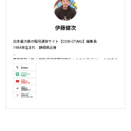
伊藤健次
日本最大級の暗号通貨サイト【COIN OTAKU】編集長

1984年生まれ　静岡県出身

慶應義塾大学 大学院 経営管理研究科 ヘルスケアポリシー＆マネジ
メント集中コース終了

株式会社ソクラテス 代表取締役 / 国内企業暗号資産事業顧問 / 暗
号資産取引所アドバイザー / 暗号資産投資アナリスト / Fintechコ
ンサルタント / 暗号資産非公式アーティスト /YouTuber

テレビ東京WBS出演　テレビ東京モーニングサテライト出演　
NHKおはよう日本出演　BS11 真相解説 仮想通貨NEWS!出演　その
他各メディア取材、出演