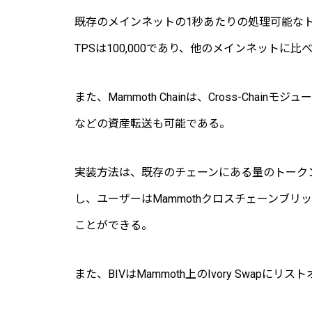
既存のメインネットの
1
秒あたりの処理可能な
TPS
は
100,000
であり、他のメインネットに比
また、
Mammoth Chain
は、
Cross-Chain
モジュ
などの資産転送も可能である。
実装方法は、既存のチェーンにある量のトーク
し、ユーザーは
Mammoth
クロスチェーンブリ
ことができる。
また、
BIV
はMammoth上の
Ivory Swap
にリスト