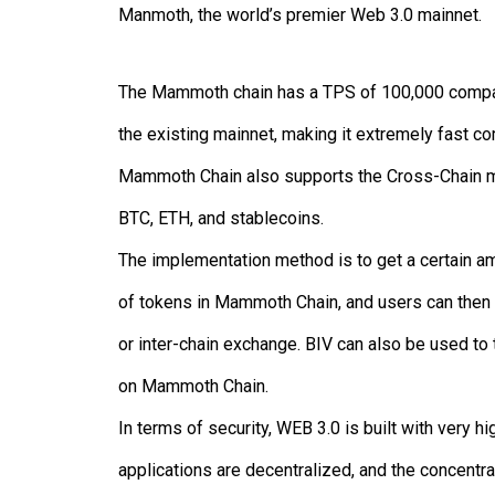
Manmoth, the world’s premier Web 3.0 mainnet.
The Mammoth chain has a TPS of 100,000 compar
the existing mainnet, making it extremely fast c
Mammoth Chain also supports the Cross-Chain mo
BTC, ETH, and stablecoins.
The implementation method is to get a certain am
of tokens in Mammoth Chain, and users can the
or inter-chain exchange. BIV can also be used to t
on Mammoth Chain.
In terms of security, WEB 3.0 is built with very h
applications are decentralized, and the concentra