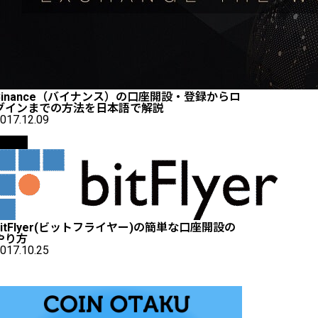
Binance（バイナンス）の口座開設・登録からロ
グインまでの方法を日本語で解説
017.12.09
取引所
bitFlyer(ビットフライヤー)の簡単な口座開設の
やり方
017.10.25