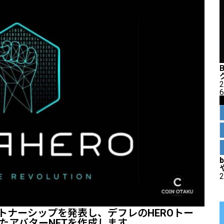
2
6
2
のパートナーシップを発表し、デフレのHEROトー
たアバターNFTを作成します。