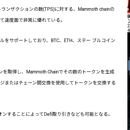
トランザクションの数
(TPS)
に対する、
Mammoth chain
の
べて速度面で非常に優れている。
2
4
ールをサポートしており、
BTC
、
ETH
、ステー ブルコイン
ンを取得し、
Mammoth Chain
でその数のトークンを生成
ッジまたはチェーン間交換を使用してトークンを交換する
オンすることによって
Defi
取り引きなども可能となる。