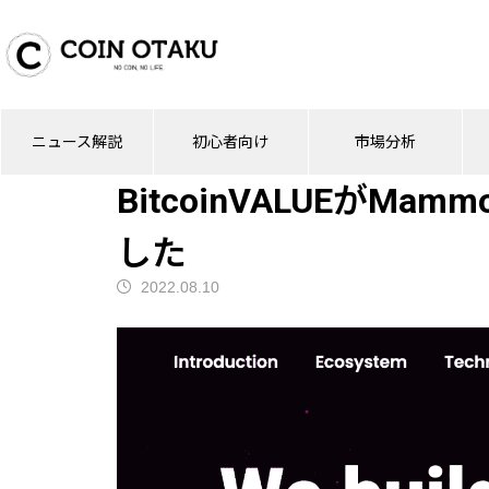
ブログ
PR
BitcoinVALUEがMamm
ニュース解説
初心者向け
市場分析
PR
BitcoinVALUEがM
した
2022.08.10