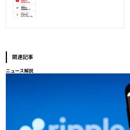
ンサルタント / 暗号資産非公式アーティスト /YouTuber

テレビ東京WBS出演　テレビ東京モーニングサテライト出演　
NHKおはよう日本出演　BS11 真相解説 仮想通貨NEWS!出演　その
他各メディア取材、出演
関連記事
ニュース解説