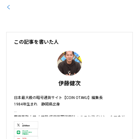
く
この記事を書いた人
伊藤健次
日本最大級の暗号通貨サイト【COIN OTAKU】編集長

1984年生まれ　静岡県出身

慶應義塾大学 大学院 経営管理研究科 ヘルスケアポリシー＆マネジ
メント集中コース終了

株式会社ソクラテス 代表取締役 / 国内企業暗号資産事業顧問 / 暗
号資産取引所アドバイザー / 暗号資産投資アナリスト / Fintechコ