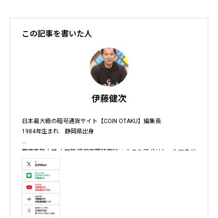
この記事を書いた人
伊藤健次
日本最大級の暗号通貨サイト【COIN OTAKU】編集長

1984年生まれ　静岡県出身

慶應義塾大学 大学院 経営管理研究科 ヘルスケアポリシー＆マネジ
メント集中コース終了

株式会社ソクラテス 代表取締役 / 国内企業暗号資産事業顧問 / 暗
号資産取引所アドバイザー / 暗号資産投資アナリスト / Fintechコ
ンサルタント / 暗号資産非公式アーティスト /YouTuber

テレビ東京WBS出演　テレビ東京モーニングサテライト出演　