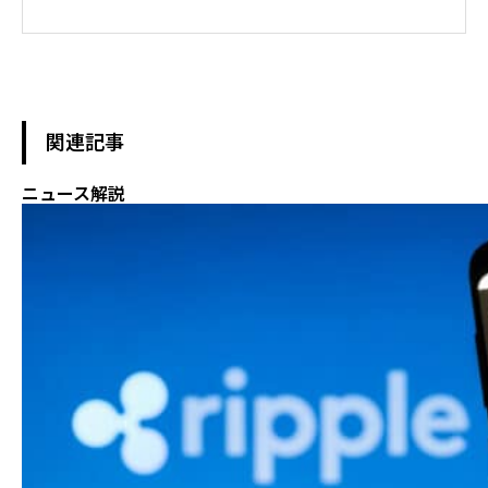
NHKおはよう日本出演　BS11 真相解説 仮想通貨NEWS!出演　その
他各メディア取材、出演
関連記事
ニュース解説