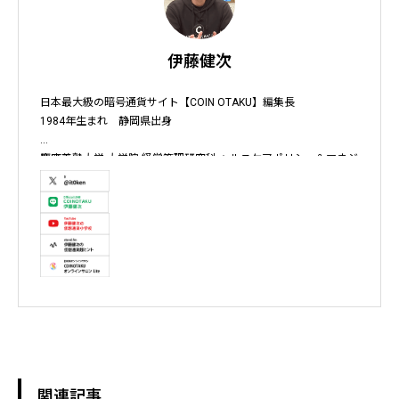
伊藤健次
日本最大級の暗号通貨サイト【COIN OTAKU】編集長

1984年生まれ　静岡県出身

慶應義塾大学 大学院 経営管理研究科 ヘルスケアポリシー＆マネジ
メント集中コース終了

株式会社ソクラテス 代表取締役 / 国内企業暗号資産事業顧問 / 暗
号資産取引所アドバイザー / 暗号資産投資アナリスト / Fintechコ
ンサルタント / 暗号資産非公式アーティスト /YouTuber

テレビ東京WBS出演　テレビ東京モーニングサテライト出演　
NHKおはよう日本出演　BS11 真相解説 仮想通貨NEWS!出演　その
他各メディア取材、出演
関連記事