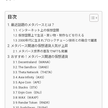
目次
最近話題のメタバースとは？
インターネット上の仮想空間
仮想空間上で生活・買い物・制作などを行える
2000年代に生まれブロックチェーン技術との融合で躍進
メタバース関連の仮想通貨人気が上昇
メタバース世界の普及でNFTも発展
おすすめ！メタバース関連の仮想通貨
Decentraland（MANA）
The Sandbox（SAND）
Theta Network（THETA）
Axie Infinity（AXS）
Ape Coin（APE）
Stacks（STX）
Enjin Coin（ENJ）
WAX（WAXP）
Render Token（RNDR）
SushiSwap（SUSHI）