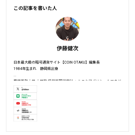
この記事を書いた人
伊藤健次
日本最大級の暗号通貨サイト【COIN OTAKU】編集長

1984年生まれ　静岡県出身

慶應義塾大学 大学院 経営管理研究科 ヘルスケアポリシー＆マネジ
メント集中コース終了

株式会社ソクラテス 代表取締役 / 国内企業暗号資産事業顧問 / 暗
号資産取引所アドバイザー / 暗号資産投資アナリスト / Fintechコ
ンサルタント / 暗号資産非公式アーティスト /YouTuber

テレビ東京WBS出演　テレビ東京モーニングサテライト出演　
NHKおはよう日本出演　BS11 真相解説 仮想通貨NEWS!出演　その
他各メディア取材、出演