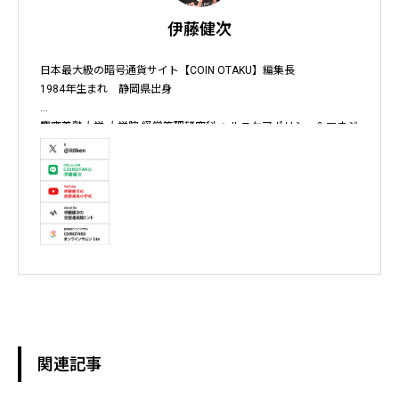
伊藤健次
日本最大級の暗号通貨サイト【COIN OTAKU】編集長

1984年生まれ　静岡県出身

慶應義塾大学 大学院 経営管理研究科 ヘルスケアポリシー＆マネジ
メント集中コース終了

株式会社ソクラテス 代表取締役 / 国内企業暗号資産事業顧問 / 暗
号資産取引所アドバイザー / 暗号資産投資アナリスト / Fintechコ
ンサルタント / 暗号資産非公式アーティスト /YouTuber

テレビ東京WBS出演　テレビ東京モーニングサテライト出演　
NHKおはよう日本出演　BS11 真相解説 仮想通貨NEWS!出演　その
他各メディア取材、出演
関連記事