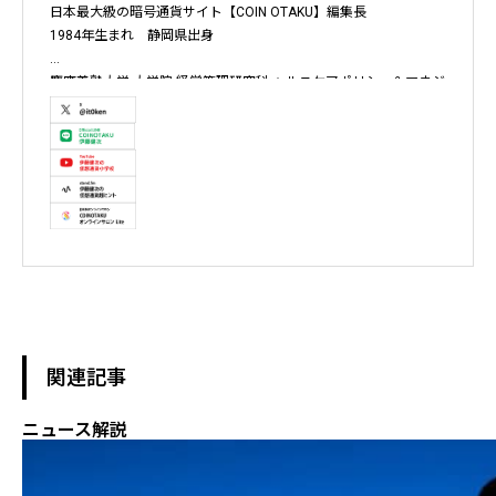
日本最大級の暗号通貨サイト【COIN OTAKU】編集長

1984年生まれ　静岡県出身

慶應義塾大学 大学院 経営管理研究科 ヘルスケアポリシー＆マネジ
メント集中コース終了

株式会社ソクラテス 代表取締役 / 国内企業暗号資産事業顧問 / 暗
号資産取引所アドバイザー / 暗号資産投資アナリスト / Fintechコ
ンサルタント / 暗号資産非公式アーティスト /YouTuber

テレビ東京WBS出演　テレビ東京モーニングサテライト出演　
NHKおはよう日本出演　BS11 真相解説 仮想通貨NEWS!出演　その
他各メディア取材、出演
関連記事
ニュース解説