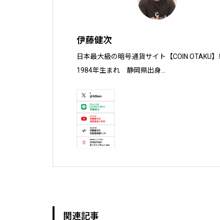
伊藤健次
日本最大級の暗号通貨サイト【COIN OTAKU】
1984年生まれ　静岡県出身

慶應義塾大学 大学院 経営管理研究科 ヘルス
株式会社ソクラテス 代表取締役 / 国内企業暗号
暗号資産投資アナリスト / Fintechコンサルタン
テレビ東京WBS出演　テレビ東京モーニングサテ
真相解説 仮想通貨NEWS!出演　その他各メデ
関連記事