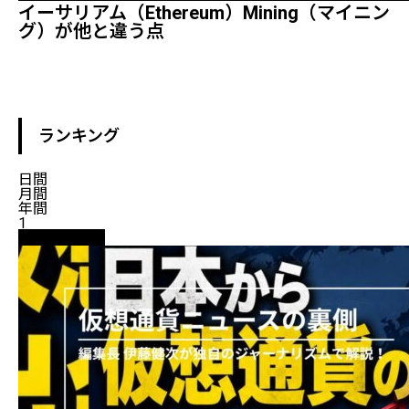
イーサリアム（Ethereum）mining（マイニン
グ）が他と違う点
ランキング
日間
月間
年間
1
ニュース解説