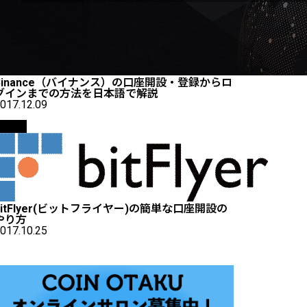
Binance（バイナンス）の口座開設・登録からロ
グインまでの方法を日本語で解説
017.12.09
取引所
bitFlyer(ビットフライヤー)の簡単な口座開設の
やり方
017.10.25