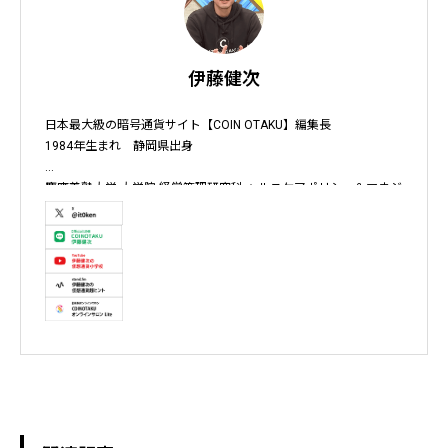
伊藤健次
日本最大級の暗号通貨サイト【COIN OTAKU】編集長

1984年生まれ　静岡県出身

慶應義塾大学 大学院 経営管理研究科 ヘルスケアポリシー＆マネジ
メント集中コース終了

株式会社ソクラテス 代表取締役 / 国内企業暗号資産事業顧問 / 暗
号資産取引所アドバイザー / 暗号資産投資アナリスト / Fintechコ
ンサルタント / 暗号資産非公式アーティスト /YouTuber

テレビ東京WBS出演　テレビ東京モーニングサテライト出演　
NHKおはよう日本出演　BS11 真相解説 仮想通貨NEWS!出演　その
他各メディア取材、出演