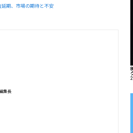
査延期、市場の期待と不安
2
編集長

ケアポリシー＆マネジメント集中コース終了

資産事業顧問 / 暗号資産取引所アドバイザー / 