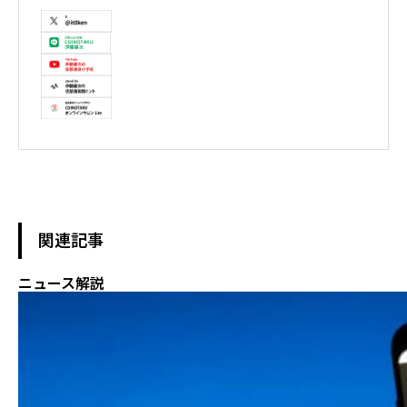
メント集中コース終了

株式会社ソクラテス 代表取締役 / 国内企業暗号資産事業顧問 / 暗
号資産取引所アドバイザー / 暗号資産投資アナリスト / Fintechコ
ンサルタント / 暗号資産非公式アーティスト /YouTuber

テレビ東京WBS出演　テレビ東京モーニングサテライト出演　
NHKおはよう日本出演　BS11 真相解説 仮想通貨NEWS!出演　その
他各メディア取材、出演
関連記事
ニュース解説