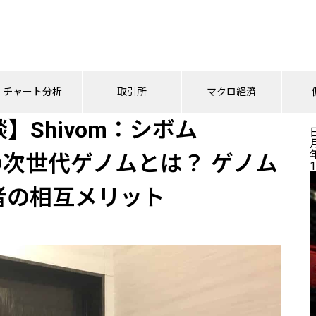
】Shivom：シボム（OMIX/オミックス）の次世代ゲノムとは？ ゲノムデータ
チャート分析
取引所
マクロ経済
Shivom：シボム
の次世代ゲノムとは？ ゲノム
1
者の相互メリット