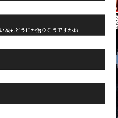
2
4
い頭もどうにか治りそうですかね