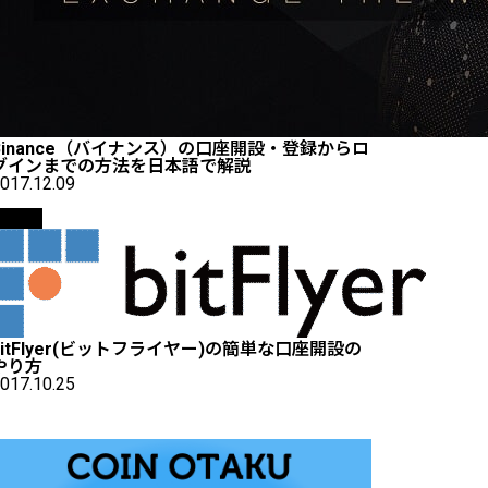
Binance（バイナンス）の口座開設・登録からロ
グインまでの方法を日本語で解説
017.12.09
取引所
bitFlyer(ビットフライヤー)の簡単な口座開設の
やり方
017.10.25