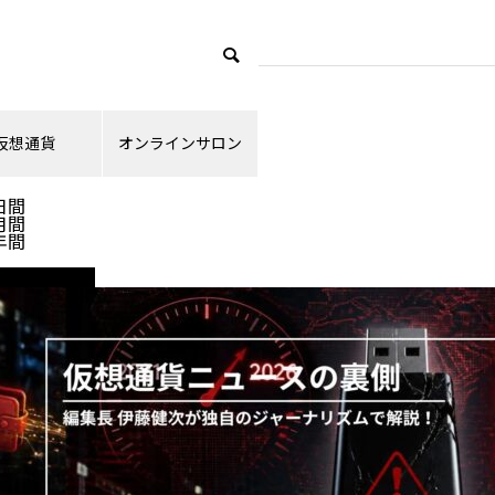
による医師と患者の相互メリット
仮想通貨
オンラインサロン
ランキング
日間
月間
年間
ニュース解説