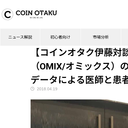
ブログ
仮想通貨
【コインオタク伊藤対談
ニュース解説
初心者向け
市場分析
仮想通貨
【コインオタク伊藤対談】
（OMIX/オミックス）
データによる医師と患
2018.04.19