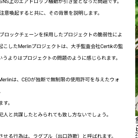
、SNS上のエアドロップ騒動が引き金となった問題です。
よう注意喚起すると共に、その背景を説明します。
ncブロックチェーンを採用したプロジェクトの脆弱性によ
たMerlinプロジェクトは、大手監査会社Certikの監
いうよりはプロジェクトの問題のように感じられます。
rlinは、CEOが独断で無制限の使用許可を与えたウォ
。
ます。
犯人と共謀したとみられても致し方ないでしょう。
2
させる行為は、ラグプル（出口詐欺）と呼ばれます。