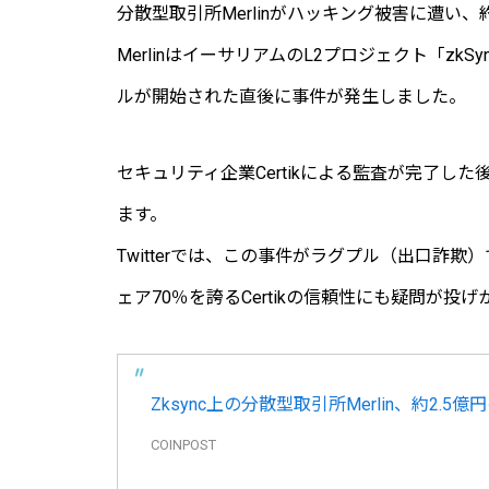
分散型取引所Merlinがハッキング被害に遭い、
MerlinはイーサリアムのL2プロジェクト「zk
ルが開始された直後に事件が発生しました。
セキュリティ企業Certikによる監査が完了
ます。
Twitterでは、この事件がラグプル（出口詐
ェア70％を誇るCertikの信頼性にも疑問が投
Zksync上の分散型取引所Merlin、約2.5
COINPOST