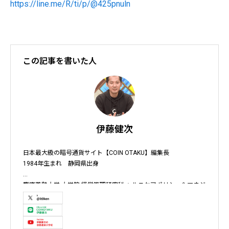
https://line.me/R/ti/p/@425pnuln
この記事を書いた人
伊藤健次
日本最大級の暗号通貨サイト【COIN OTAKU】編集長

1984年生まれ　静岡県出身

慶應義塾大学 大学院 経営管理研究科 ヘルスケアポリシー＆マネジ
メント集中コース終了

株式会社ソクラテス 代表取締役 / 国内企業暗号資産事業顧問 / 暗
号資産取引所アドバイザー / 暗号資産投資アナリスト / Fintechコ
ンサルタント / 暗号資産非公式アーティスト /YouTuber
