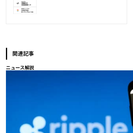
テレビ東京WBS出演　テレビ東京モーニングサテライト出演　
NHKおはよう日本出演　BS11 真相解説 仮想通貨NEWS!出演　その
他各メディア取材、出演
関連記事
ニュース解説