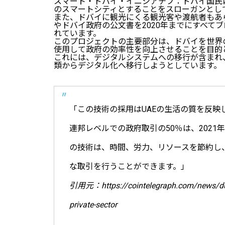
スマート・ドバイ・イニシアチブ：ドバイ国民
のスマートシティとすることをスローガンとし
また、ドバイに観光にくる観光客や渡航者もあ
やドバイ政府の公文書を2020年までにすべて
れています。
このプロジェクトの主要部分は、ドバイを世界
使用して政府の効率性を向上させることを目的
これには、デジタルシステムへの移行が含まれ
類からデジタル化へ移行しようとしています。
「この技術の採用はUAEの生活の質を反映
連邦レベルでの政府取引の50％は、2021年ま
の技術は、時間、労力、リソースを節約し
な取引を行うことができます。」
引用元：https://cointelegraph.com/news/dubai
private-sector