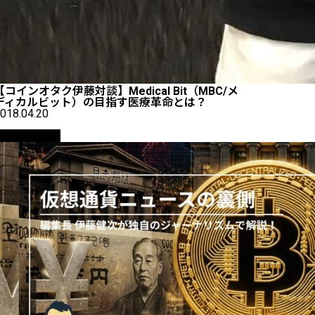
【コインオタク伊藤対談】Medical Bit（MBC/メ
ディカルビット）の目指す医療革命とは？
018.04.20
ニュース解説