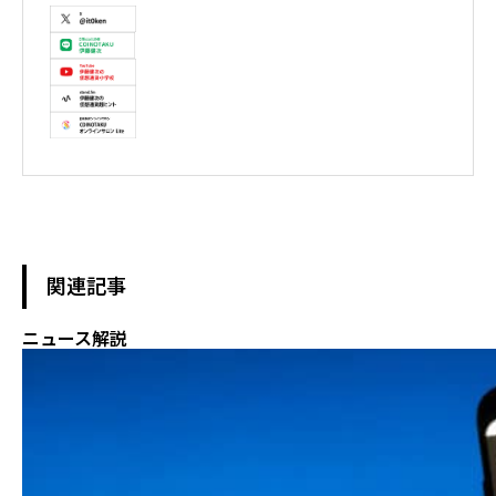
メント集中コース終了

株式会社ソクラテス 代表取締役 / 国内企業暗号資産事業顧問 / 暗
号資産取引所アドバイザー / 暗号資産投資アナリスト / Fintechコ
ンサルタント / 暗号資産非公式アーティスト /YouTuber

テレビ東京WBS出演　テレビ東京モーニングサテライト出演　
NHKおはよう日本出演　BS11 真相解説 仮想通貨NEWS!出演　その
他各メディア取材、出演
関連記事
ニュース解説