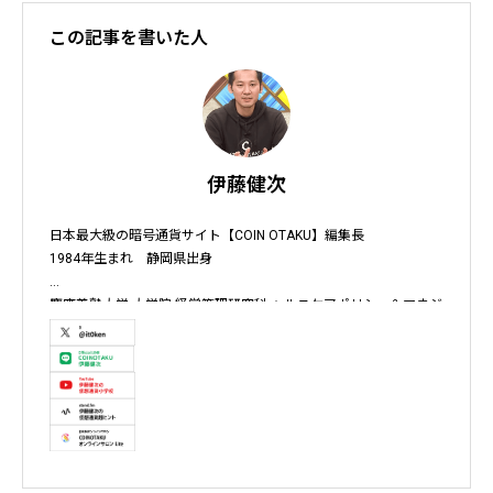
この記事を書いた人
伊藤健次
日本最大級の暗号通貨サイト【COIN OTAKU】編集長

1984年生まれ　静岡県出身

慶應義塾大学 大学院 経営管理研究科 ヘルスケアポリシー＆マネジ
メント集中コース終了

株式会社ソクラテス 代表取締役 / 国内企業暗号資産事業顧問 / 暗
号資産取引所アドバイザー / 暗号資産投資アナリスト / Fintechコ
ンサルタント / 暗号資産非公式アーティスト /YouTuber

テレビ東京WBS出演　テレビ東京モーニングサテライト出演　
NHKおはよう日本出演　BS11 真相解説 仮想通貨NEWS!出演　その
他各メディア取材、出演