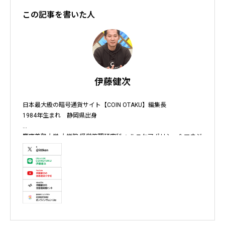
この記事を書いた人
伊藤健次
日本最大級の暗号通貨サイト【COIN OTAKU】編集長

1984年生まれ　静岡県出身

慶應義塾大学 大学院 経営管理研究科 ヘルスケアポリシー＆マネジ
メント集中コース終了

株式会社ソクラテス 代表取締役 / 国内企業暗号資産事業顧問 / 暗
号資産取引所アドバイザー / 暗号資産投資アナリスト / Fintechコ
ンサルタント / 暗号資産非公式アーティスト /YouTuber

テレビ東京WBS出演　テレビ東京モーニングサテライト出演　
NHKおはよう日本出演　BS11 真相解説 仮想通貨NEWS!出演　その
他各メディア取材、出演