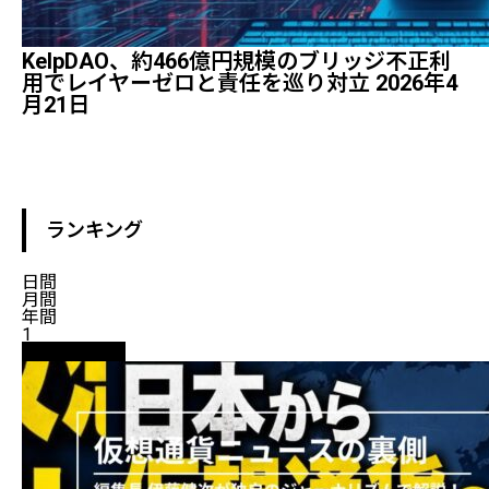
KelpDAO、約466億円規模のブリッジ不正利
用でレイヤーゼロと責任を巡り対立 2026年4
月21日
ランキング
日間
月間
年間
1
ニュース解説