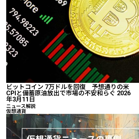
ビットコイン 7万ドルを回復 予想通りの米
CPIと備蓄原油放出で市場の不安和らぐ 2026
年3月11日
ニュース解説
仮想通貨