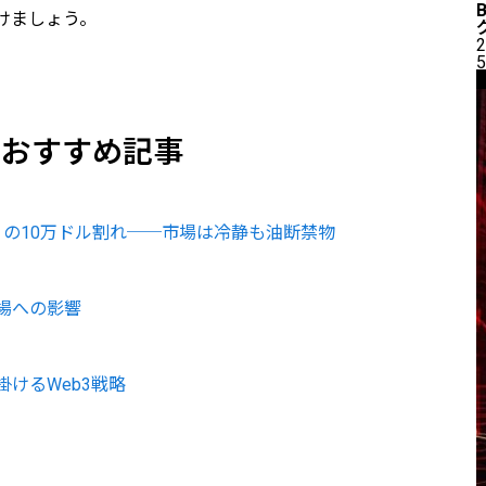
けましょう。
2
5
のおすすめ記事
の10万ドル割れ──市場は冷静も油断禁物
場への影響
けるWeb3戦略