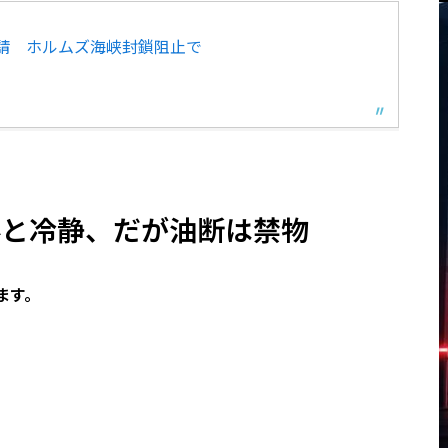
請 ホルムズ海峡封鎖阻止で
外と冷静、だが油断は禁物
ます。