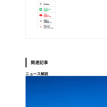
慶應義塾大学 大学院 経営管理研究科 ヘルス
株式会社ソクラテス 代表取締役 / 国内企業暗号
暗号資産投資アナリスト / Fintechコンサルタン
テレビ東京WBS出演　テレビ東京モーニングサテ
真相解説 仮想通貨NEWS!出演　その他各メデ
関連記事
ニュース解説