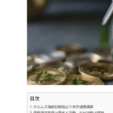
目次
ホルムズ海峡封鎖阻止で米中連携模索