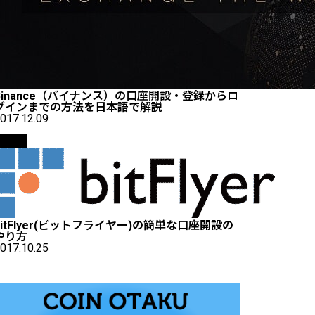
Binance（バイナンス）の口座開設・登録からロ
グインまでの方法を日本語で解説
017.12.09
取引所
bitFlyer(ビットフライヤー)の簡単な口座開設の
やり方
017.10.25