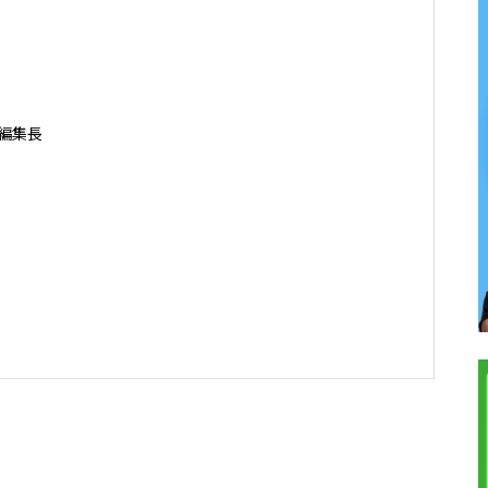
編集長

ケアポリシー＆マネジメント集中コース終了

資産事業顧問 / 暗号資産取引所アドバイザー / 
ト / 暗号資産非公式アーティスト /YouTuber

ライト出演　NHKおはよう日本出演　BS11 
ィア取材、出演