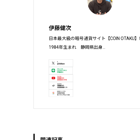
伊藤健次
日本最大級の暗号通貨サイト【COIN OTAKU】
1984年生まれ　静岡県出身

慶應義塾大学 大学院 経営管理研究科 ヘルス
株式会社ソクラテス 代表取締役 / 国内企業暗号
暗号資産投資アナリスト / Fintechコンサルタン
テレビ東京WBS出演　テレビ東京モーニングサテ
真相解説 仮想通貨NEWS!出演　その他各メデ
関連記事