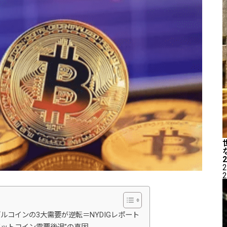
2
2
ルコインの3大需要が逆転＝NYDIGレポート