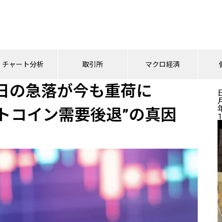
月10日の急落が今も重荷に──NYDIGが示す“ビットコイン需要後退”の真因
チャート分析
取引所
マクロ経済
0日の急落が今も重荷に
ットコイン需要後退”の真因
1