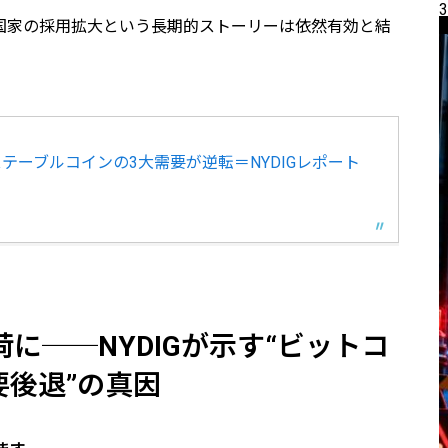
3
国家の採用拡大という長期的ストーリーは依然有効と結
ステーブルコインの3大需要が逆転＝NYDIGレポート
荷に──NYDIGが示す“ビットコ
要後退”の真因