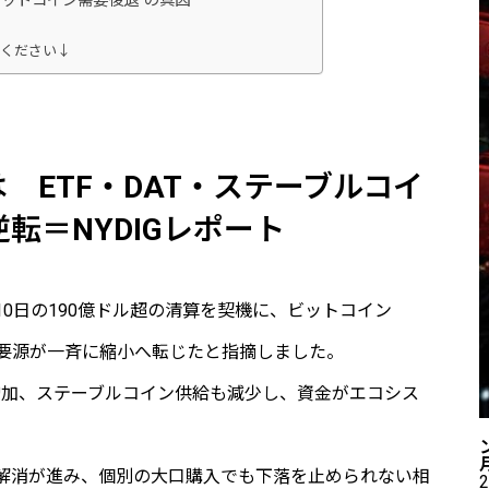
“ビットコイン需要後退”の真因
てください↓
 ETF・DAT・ステーブルコイ
転＝NYDIGレポート
月10日の190億ドル超の清算を契機に、ビットコイン
大需要源が一斉に縮小へ転じたと指摘しました。
が増加、ステーブルコイン供給も減少し、資金がエコシス
解消が進み、個別の大口購入でも下落を止められない相
2