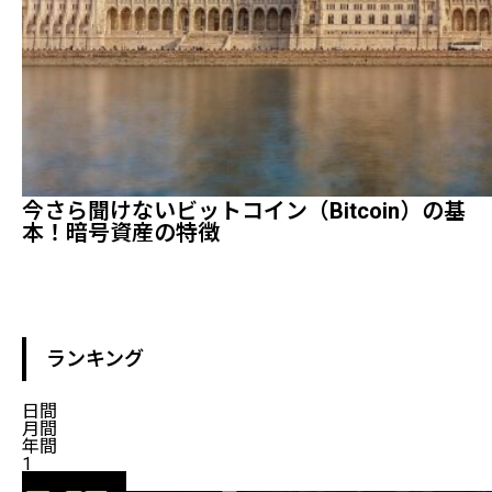
今さら聞けないビットコイン（Bitcoin）の基
本！暗号資産の特徴
ランキング
日間
月間
年間
1
ニュース解説