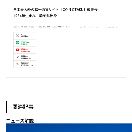
日本最大級の暗号通貨サイト【COIN OTAKU】編集長

1984年生まれ　静岡県出身

慶應義塾大学 大学院 経営管理研究科 ヘルスケアポリシー＆マネジ
メント集中コース終了

株式会社ソクラテス 代表取締役 / 国内企業暗号資産事業顧問 / 暗
号資産取引所アドバイザー / 暗号資産投資アナリスト / Fintechコ
ンサルタント / 暗号資産非公式アーティスト /YouTuber

テレビ東京WBS出演　テレビ東京モーニングサテライト出演　
NHKおはよう日本出演　BS11 真相解説 仮想通貨NEWS!出演　その
他各メディア取材、出演
関連記事
ニュース解説