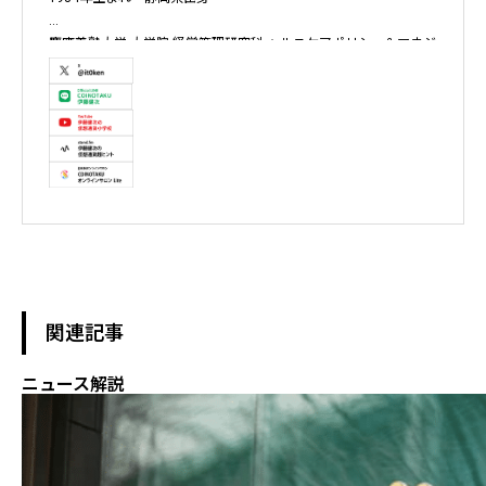
慶應義塾大学 大学院 経営管理研究科 ヘルスケアポリシー＆マネジ
メント集中コース終了

株式会社ソクラテス 代表取締役 / 国内企業暗号資産事業顧問 / 暗
号資産取引所アドバイザー / 暗号資産投資アナリスト / Fintechコ
ンサルタント / 暗号資産非公式アーティスト /YouTuber

テレビ東京WBS出演　テレビ東京モーニングサテライト出演　
NHKおはよう日本出演　BS11 真相解説 仮想通貨NEWS!出演　その
他各メディア取材、出演
関連記事
ニュース解説