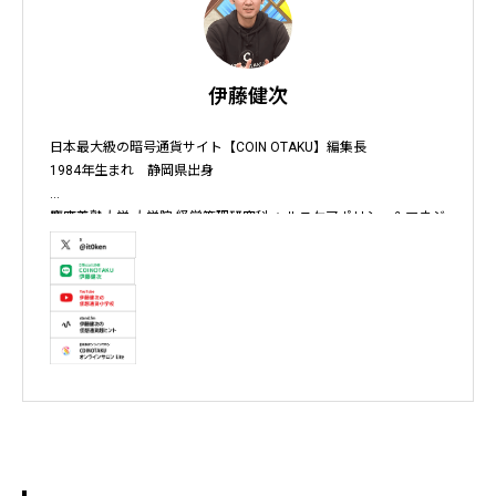
伊藤健次
日本最大級の暗号通貨サイト【COIN OTAKU】編集長

1984年生まれ　静岡県出身

慶應義塾大学 大学院 経営管理研究科 ヘルスケアポリシー＆マネジ
メント集中コース終了

株式会社ソクラテス 代表取締役 / 国内企業暗号資産事業顧問 / 暗
号資産取引所アドバイザー / 暗号資産投資アナリスト / Fintechコ
ンサルタント / 暗号資産非公式アーティスト /YouTuber

テレビ東京WBS出演　テレビ東京モーニングサテライト出演　
NHKおはよう日本出演　BS11 真相解説 仮想通貨NEWS!出演　その
他各メディア取材、出演